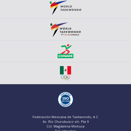
Federación Mexicana de Taekwondo, A.C.
Av. Río Churubusco s/n. Pta 9
Col. Magdalena Mixhuca
Del. Iztacalco